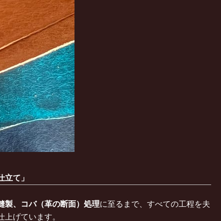
仕立て」
縫製、コバ（革の断面）処理
に至るまで、すべての工程を夫
仕上げています。