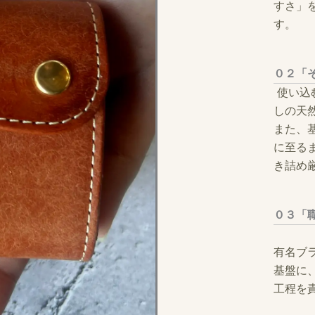
すさ」
す。
０２
「
使い込
しの天
また、
に至る
き詰め
０３
「
有名ブ
基盤に
工程を