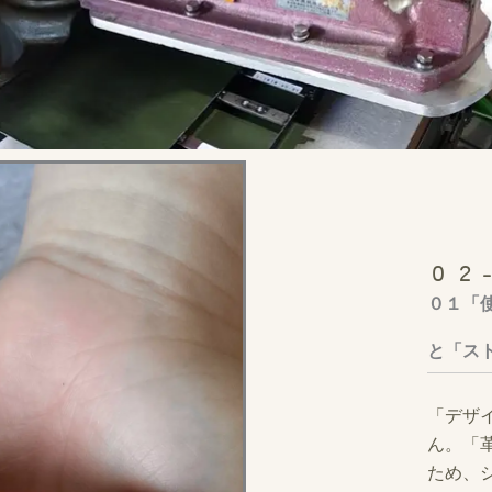
０２
０１
「
と「ス
「デザ
ん。「
ため、